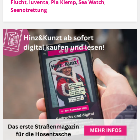
Flucht
,
Iuventa
,
Pia Klemp
,
Sea Watch
,
Seenotrettung