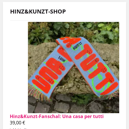
HINZ&KUNZT-SHOP
Hinz&Kunzt-Fanschal: Una casa per tutti
39,00
€