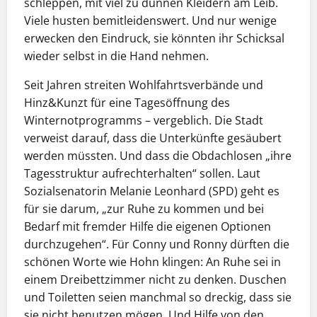
schleppen, mit viel zu dünnen Kleidern am Leib.
Viele husten bemitleidenswert. Und nur wenige
erwecken den Eindruck, sie könnten ihr Schicksal
wieder selbst in die Hand nehmen.
Seit Jahren streiten Wohlfahrtsverbände und
Hinz&Kunzt für eine Tagesöffnung des
Winternotprogramms – vergeblich. Die Stadt
verweist darauf, dass die Unterkünfte gesäubert
werden müssten. Und dass die Obdachlosen „ihre
Tagesstruktur aufrechterhalten“ sollen. Laut
Sozialsenatorin Melanie Leonhard (SPD) geht es
für sie darum, „zur Ruhe zu kommen und bei
Bedarf mit fremder Hilfe die eigenen Optionen
durchzugehen“. Für Conny und Ronny dürften die
schönen Worte wie Hohn klingen: An Ruhe sei in
einem Dreibettzimmer nicht zu denken. Duschen
und Toiletten seien manchmal so dreckig, dass sie
sie nicht benutzen mögen. Und Hilfe von den