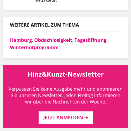
Redakteur.
WEITERE ARTIKEL ZUM THEMA
Hamburg
,
Obdachlosigkeit
,
Tagesöffnung
,
Winternotprogramm
Hinz&Kunzt-Newsletter
Verpassen Sie keine Ausgabe mehr und abonnieren
Sie unseren Newsletter. Jeden Freitag informieren
wir über die Nachrichten der Woche.
JETZT ANMELDEN ➔