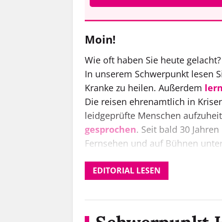
Moin!
Wie oft haben Sie heute gelacht
In unserem Schwerpunkt lesen S
Kranke zu heilen. Außerdem
ler
Die reisen ehrenamtlich in Krise
leidgeprüfte Menschen aufzuhei
gesprochen
. Seit bald 30 Jahre
Fernsehen und auf Bühnen unterw
im Lauf der Zeit verändert hat u
EDITORIAL LESEN
Meist wenig zu lachen haben Me
angewiesen sind. Wiederholt hab
Ämtern für die Betroffenen immer
Hilfebeziehende nun anleiten, de