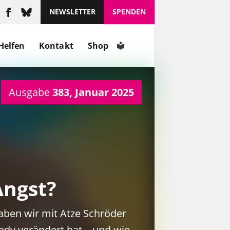
NEWSLETTER
SPENDEN
Helfen
Kontakt
Shop
Ausgabe
383, Januar 2025
Angst?
ben wir mit Atze Schröder
dy verändert hat – und wie