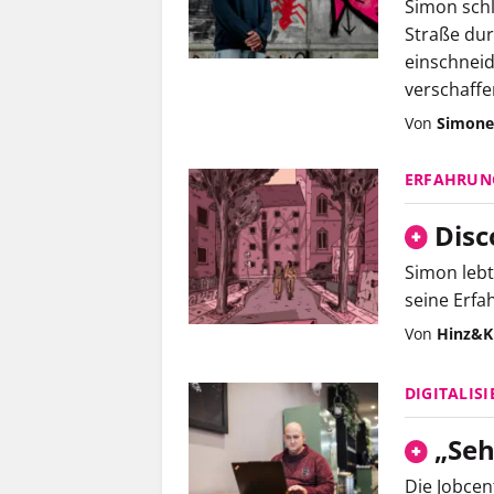
Simon schl
Straße dur
einschnei
verschaffe
Von
Simone
ERFAHRUN
Disc
Simon lebt
seine Erfa
Von
Hinz&K
DIGITALIS
„Seh
Die Jobcen