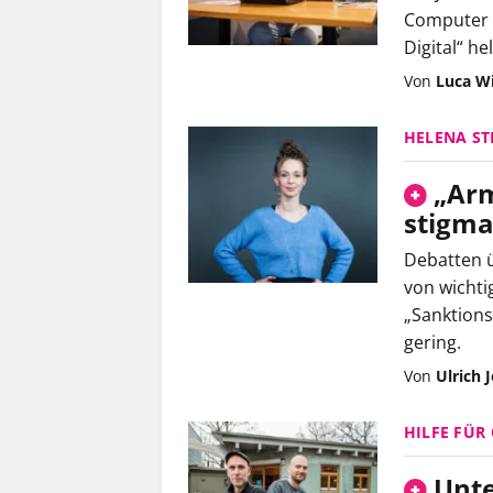
Computer n
Digital“ he
Von
Luca W
HELENA ST
„Arm
stigma
Debatten ü
von wichti
„Sanktionsf
gering.
Von
Ulrich 
HILFE FÜR
Unte