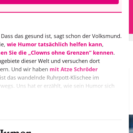
? Dass das gesund ist, sagt schon der Volksmund.
ie,
wie Humor tatsächlich helfen kann
,
nen Sie die „Clowns ohne Grenzen“ kennen
.
ngebiete dieser Welt und versuchen dort
tern. Und wir haben
mit Atze Schröder
n ist das wandelnde Ruhrpott-Klischee im
egs. Uns hat er erzählt, wie sein Humor sich
nd was für ihn heute gute Satire ausmacht.
nschen, die auf
Hilfe vom Jobcenter
en wir berichtet, dass der Zugang zu den
 schwieriger wird. Das Jobcenter digital soll
n digitalen Weg zur Unterstützung zu finden. Wir