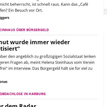
icht beherrscht, ist schnell raus. Kann das „Café
lfen? Ein Besuch vor Ort.
iggers
EINHAUS ÜBER BÜRGERGELD
ut wurde immer wieder
tisiert“
ber den angeblich zu großzügigen Sozialstaat lenken
geren Fragen ab, meint Helena Steinhaus vom Verein
rei“ im Interview. Das Bürgergeld hält sie für viel zu
Jonas
 OBDACHLOSE IN HARBURG
r dem Radar