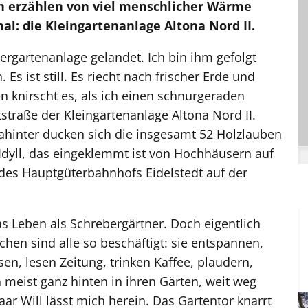
en erzählen von viel menschlicher Wärme
l: die Kleingartenanlage Altona Nord II.
bergartenanlage gelandet. Ich bin ihm gefolgt
Es ist still. Es riecht nach frischer Erde und
 knirscht es, als ich einen schnurgeraden
traße der Kleingartenanlage Altona Nord II.
ahinter ducken sich die insgesamt 52 Holzlauben
Idyll, das eingeklemmt ist von Hochhäusern auf
 des Hauptgüterbahnhofs Eidelstedt auf der
 das Leben als Schrebergärtner. Doch eigentlich
hen sind alle so beschäftigt: sie entspannen,
n, lesen Zeitung, trinken Kaffee, plaudern,
 meist ganz hinten in ihren Gärten, weit weg
r Will lässt mich herein. Das Gartentor knarrt