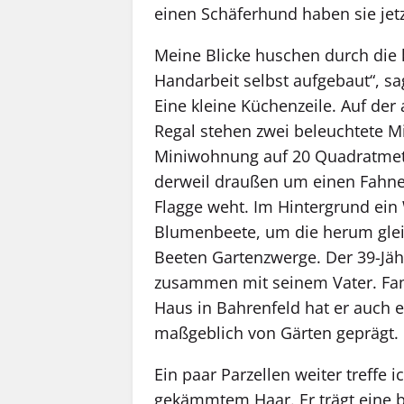
einen Schäferhund haben sie jetz
Meine Blicke huschen durch die k
Handarbeit selbst aufgebaut“, sagt
Eine kleine Küchenzeile. Auf de
Regal stehen zwei beleuchtete M
Miniwohnung auf 20 Quadratmet
derweil draußen um einen Fahn
Flagge weht. Im Hintergrund ei
Blumenbeete, um die herum gleic
Beeten Gartenzwerge. Der 39-Jähr
zusammen mit seinem Vater. Fami
Haus in Bahrenfeld hat er auch 
maßgeblich von Gärten geprägt.
Ein paar Parzellen weiter treffe
gekämmtem Haar. Er trägt eine b