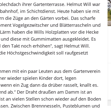
lblechdach ihrer Gartenterrasse. Helmut Will war
tbahnhof, im Schichtdienst. Heute haben sie mit
rn die Züge an den Gärten vorbei. Das scharfe
oment Vogelgezwitscher und Blätterrascheln und
 Lärm haben die Wills Holzplatten vor die Hecke
gt, und diese mit Gummimatten ausgekleidet. Es
ill den Takt noch erhöhen“, sagt Helmut Will.
die Höchstgeschwindigkeit soll raufgesetzt
en mit ein paar Leuten aus dem Gartenverein
er wieder spielen Kinder dort, legen
wenn ein Zug dann da drüber rasselt, knallt es.
gend ab.“ Der Draht draußen am Damm ist an
 ist an vielen Stellen schon wieder auf den Boden
issen. Zwischen Brennnesseln, Pusteblumen und