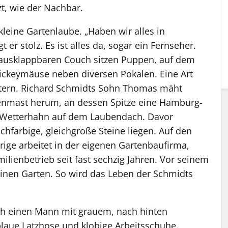
t, wie der Nachbar.
leine Gartenlaube. „Haben wir alles in
 er stolz. Es ist alles da, sogar ein Fernseher.
r ausklappbaren Couch sitzen Puppen, auf dem
ickeymäuse neben diversen Pokalen. Eine Art
ern. Richard Schmidts Sohn Thomas mäht
enmast herum, an dessen Spitze eine Hamburg-
n Wetterhahn auf dem Laubendach. Davor
hfarbige, gleichgroße Steine liegen. Auf den
ige arbeitet in der eigenen Gartenbaufirma,
lienbetrieb seit fast sechzig Jahren. Vor seinem
einen Garten. So wird das Leben der Schmidts
 ich einen Mann mit grauem, nach hinten
laue Latzhose und klobige Arbeitsschuhe.