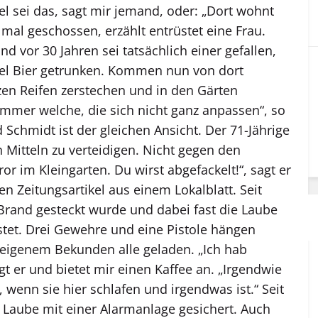
el sei das, sagt mir jemand, oder: „Dort wohnt
 mal geschossen, erzählt entrüstet eine Frau.
nd vor 30 Jahren sei tatsächlich einer gefallen,
viel Bier getrunken. Kommen nun von dort
tzen Reifen zerstechen und in den Gärten
immer welche, die sich nicht ganz anpassen“, so
rd Schmidt ist der gleichen Ansicht. Der 71-Jährige
en Mitteln zu verteidigen. Nicht gegen den
ror im Kleingarten. Du wirst abgefackelt!“, sagt er
ten Zeitungsartikel aus einem Lokalblatt. Seit
rand gesteckt wurde und dabei fast die Laube
stet. Drei Gewehre und eine Pistole hängen
igenem Bekunden alle geladen. „Ich hab
t er und bietet mir einen Kaffee an. „Irgendwie
, wenn sie hier schlafen und irgendwas ist.“ Seit
d Laube mit einer Alarmanlage gesichert. Auch