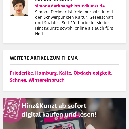
simone.deckner@hinzundkunzt.de
Simone Deckner ist freie Journalistin mit
den Schwerpunkten Kultur, Gesellschaft
und Soziales. Seit 2011 arbeitet sie bei
Hinz&Kunzt: sowohl online als auch fürs
Heft.
WEITERE ARTIKEL ZUM THEMA
Friederike
,
Hamburg
,
Kälte
,
Obdachlosigkeit
,
Schnee
,
Wintereinbruch