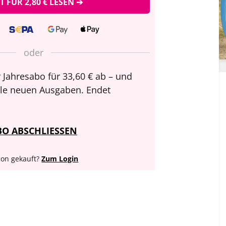
ZT FÜR 2,80 € LESEN ➔
oder
 Jahresabo für 33,60 € ab – und
alle neuen Ausgaben. Endet
BO ABSCHLIESSEN
on gekauft?
Zum Login