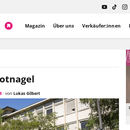
Magazin
Über uns
Verkäufer:innen
otnagel
8
·
von
Lukas Gilbert