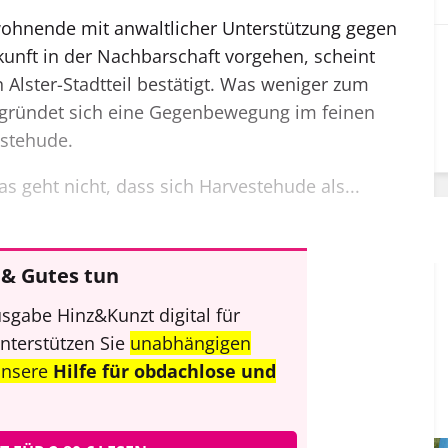
wohnende mit anwaltlicher Unterstützung gegen
kunft in der Nachbarschaft vorgehen, scheint
 Alster-Stadtteil bestätigt. Was weniger zum
it gründet sich eine Gegenbewegung im feinen
estehude.
s geht nicht, dass sich Harvestehude als...
& Gutes tun
sgabe Hinz&Kunzt digital für
unterstützen Sie
unabhängigen
unsere
Hilfe für obdachlose und