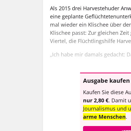
Als 2015 drei Harvestehuder An
eine geplante Geflüchtetenunter
mal wieder ein Klischee über den
Klischee passt: Zur gleichen Ze
Viertel, die Flüchtlingshilfe Harv
„Ich habe mir damals gedacht: Da
Ausgabe kaufen 
Kaufen Sie diese Au
nur 2,80 €
. Damit 
Journalismus und 
arme Menschen
.