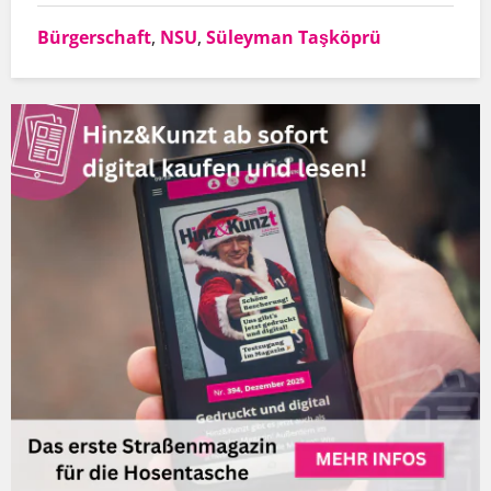
Bürgerschaft
,
NSU
,
Süleyman Taşköprü