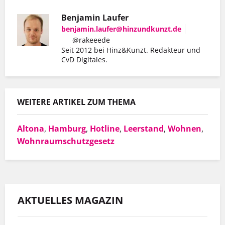
Benjamin Laufer
benjamin.laufer@hinzundkunzt.de
@rakeeede
Seit 2012 bei Hinz&Kunzt. Redakteur und
Er hat mit Hinz&Kunzt nicht nur eine
CvD Digitales.
Wohnung gefunden, sondern auch einen
Arbeitgeber, der ihn so schätzt, wie er ist.
WEITERE ARTIKEL ZUM THEMA
Altona
,
Hamburg
,
Hotline
,
Leerstand
,
Wohnen
,
MEHR INFOS
Wohnraumschutzgesetz
AKTUELLES MAGAZIN