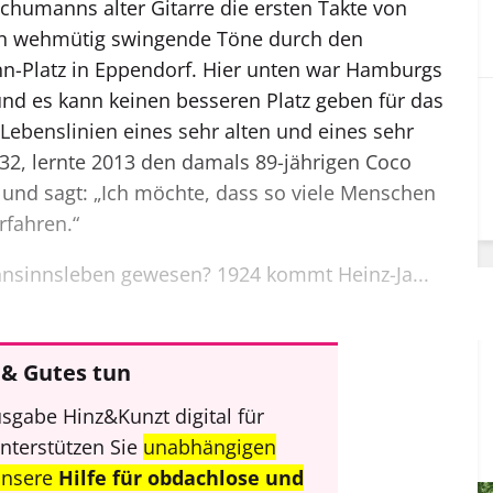
chumanns alter Gitarre die ersten Takte von
llen wehmütig swingende Töne durch den
-Platz in Eppendorf. Hier unten war Hamburgs
und es kann keinen besseren Platz geben für das
Lebenslinien eines sehr alten und eines sehr
 32, lernte 2013 den damals 89-jährigen Coco
nd sagt: „Ich möchte, dass so viele Menschen
rfahren.“
ahnsinnsleben gewesen? 1924 kommt Heinz-Ja...
& Gutes tun
sgabe Hinz&Kunzt digital für
unterstützen Sie
unabhängigen
unsere
Hilfe für obdachlose und