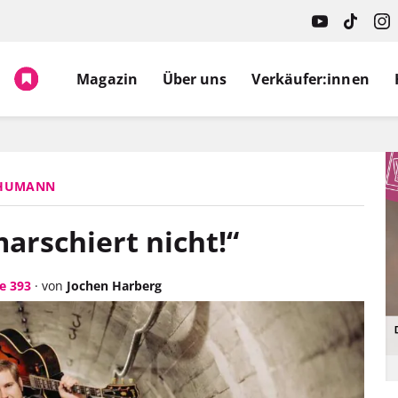
Magazin
Über uns
Verkäufer:innen
CHUMANN
arschiert nicht!“
e 393
·
von
Jochen Harberg