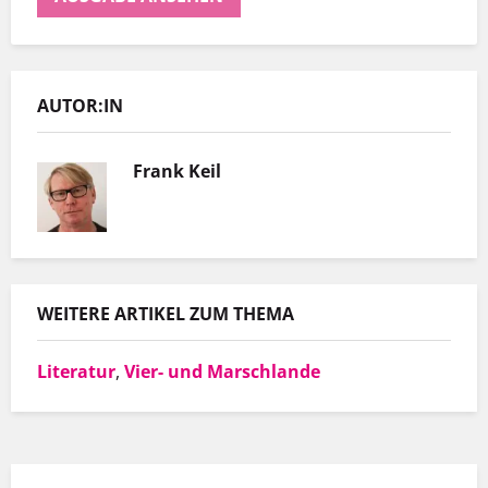
AUTOR:IN
Frank Keil
Er hat
Spinne teilt nicht nur Kaffee aus, sondern
Wohnun
auch mal einen Spruch.
Arbeitg
WEITERE ARTIKEL ZUM THEMA
MEHR INFOS
Literatur
,
Vier- und Marschlande