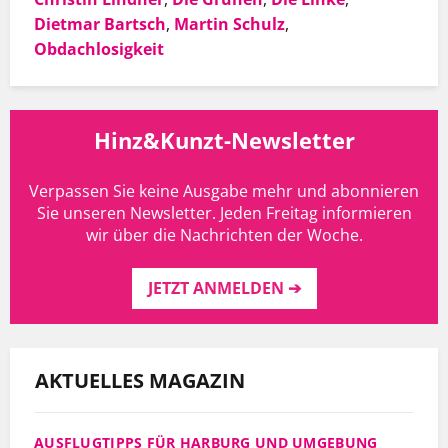
Dietmar Bartsch
,
Martin Schulz
,
Obdachlosigkeit
Hinz&Kunzt-Newsletter
Verpassen Sie keine Ausgabe mehr und abonnieren
Sie unseren Newsletter. Jeden Freitag informieren
wir über die Nachrichten der Woche.
JETZT ANMELDEN ➔
AKTUELLES MAGAZIN
AUSFLUGTIPPS FÜR HARBURG UND UMGEBUNG