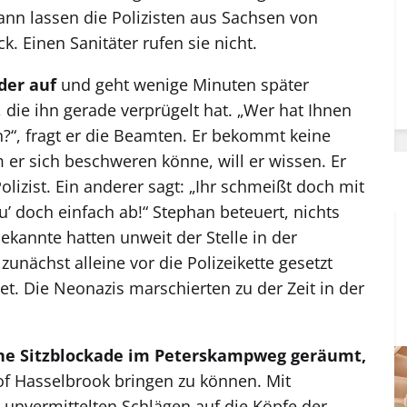
nn lassen die Polizisten aus Sachsen von
. Einen Sanitäter rufen sie nicht.
der auf
und geht wenige Minuten später
u, die ihn gerade verprügelt hat. „Wer hat Ihnen
?“, fragt er die Beamten. Er bekommt keine
 er sich beschweren könne, will er wissen. Er
olizist. Ein anderer sagt: „Ihr schmeißt doch mit
’ doch einfach ab!“ Stephan beteuert, nichts
kannte hatten unweit der Stelle in der
zunächst alleine vor die Polizeikette gesetzt
et. Die Neonazis marschierten zu der Zeit in der
eine Sitzblockade im Peterskampweg geräumt,
f Hasselbrook bringen zu können. Mit
 unvermittelten Schlägen auf die Köpfe der