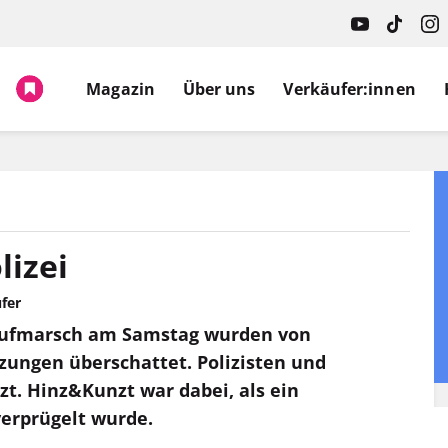
Magazin
Über uns
Verkäufer:innen
lizei
fer
-Aufmarsch am Samstag wurden von
zungen überschattet. Polizisten und
t. Hinz&Kunzt war dabei, als ein
 verprügelt wurde.