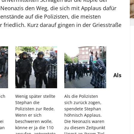
Neonazis den Weg, die sich mit Applaus dafür
enstände auf die Polizisten, die meisten
riedlich. Kurz darauf gingen in der Griesstraße
Als
ich
Wenig später stellte
Als die Polizisten
Stephan die
sich zurück zogen,
Polizisten zur Rede.
spendete Stephan
Wenn er sich
höhnisch Applaus.
ei
beschweren wolle,
Die Neonazis waren
han
könne er ja die 110
zu diesem Zeitpunkt
anrufen, antwortete
längst an ihrem Ziel