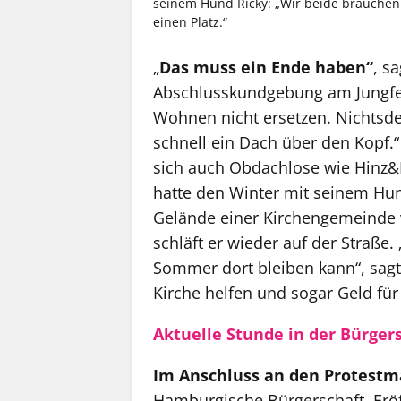
seinem Hund Ricky: „Wir beide brauchen
einen Platz.“
„
Das muss ein Ende haben“
, s
Abschlusskundgebung am Jungfer
Wohnen nicht ersetzen. Nichtsd
schnell ein Dach über den Kopf.
sich auch Obdachlose wie Hinz&K
hatte den Winter mit seinem Hu
Gelände einer Kirchengemeinde v
schläft er wieder auf der Straße.
Sommer dort bleiben kann“, sagt 
Kirche helfen und sogar Geld für
Aktuelle Stunde in der Bürger
Im Anschluss an den Protestm
Hamburgische Bürgerschaft. Eröf