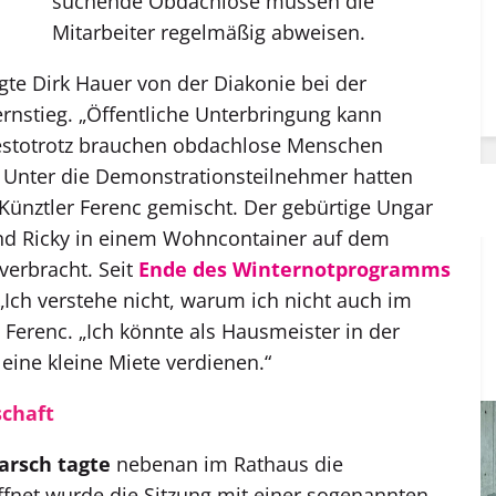
suchende Obdachlose müssen die
Mitarbeiter regelmäßig abweisen.
agte Dirk Hauer von der Diakonie bei der
nstieg. „Öffentliche Unterbringung kann
estotrotz brauchen obdachlose Menschen
“ Unter die Demonstrationsteilnehmer hatten
ünztler Ferenc gemischt. Der gebürtige Ungar
nd Ricky in einem Wohncontainer auf dem
erbracht. Seit
Ende des Winternotprogramms
 „Ich verstehe nicht, warum ich nicht auch im
Ferenc. „Ich könnte als Hausmeister in der
 eine kleine Miete verdienen.“
schaft
arsch tagte
nebenan im Rathaus die
fnet wurde die Sitzung mit einer sogenannten