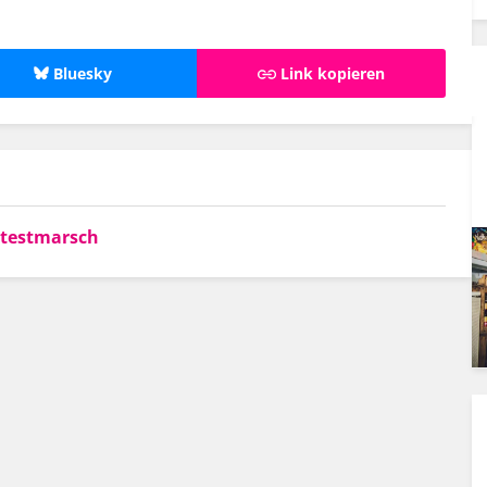
Bluesky
Link kopieren
otestmarsch