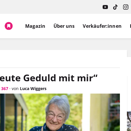
Spruch.
Magazin
Über uns
Verkäufer:innen
Leute Geduld mit mir“
 367
·
von
Luca Wiggers