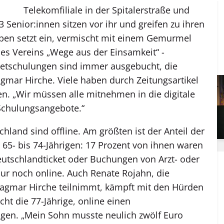
Telekomfiliale in der Spitalerstraße und
 Senior:innen sitzen vor ihr und greifen zu ihren
pen setzt ein, vermischt mit einem Gemurmel
des Vereins „Wege aus der Einsamkeit“ ­
rnetschulungen sind immer ausgebucht, die
agmar ­Hirche. Viele haben durch Zeitungsartikel
en. „Wir müssen alle mitnehmen in die digitale
 Schulungsangebote.“
hland sind offline. Am größten ist der Anteil der
r 65- bis 74-Jährigen: 17 Prozent von ihnen waren
eutschlandticket oder Buchungen von Arzt- oder
ur noch ­online. Auch Renate Rojahn, die
agmar Hirche teilnimmt, kämpft mit den Hürden
cht die 77-Jährige, online einen
gen. „Mein Sohn musste neulich zwölf Euro