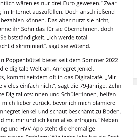
gentlich wären es nur drei Euro gewesen.“ Zwar
ag im Internet auszufüllen. Doch anschließend
 bezahlen können. Das aber nutzt sie nicht,
 könne ihr Sohn das für sie übernehmen, doch
Selbstständigkeit. „Ich werde total
ht diskriminiert“, sagt sie wütend.
 in Poppenbüttel bietet seit dem Sommer 2022
ie digitale Welt an. Annegret Jenkel,
ts, kommt seitdem oft in das Digitalcafé. „Mir
 vieles einfach nicht“, sagt die 79-Jährige. Zehn
e Digitallots:innen und Schüler:innen, helfen
 mich lieber zurück, bevor ich mich blamiere
Annegret Jenkel und schaut beschämt zu Boden.
d mit mir und ich kann alles erfragen.“ Neben
ng und HVV-App steht die ehemalige
m neuen Pro­blem: Wie jedes Jahr hat sie Post