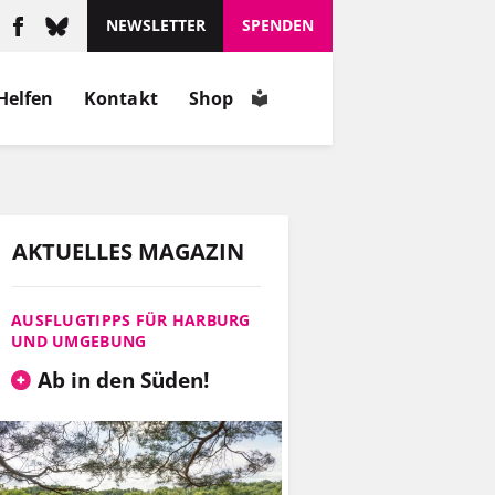
schätzt, wie er ist.
NEWSLETTER
SPENDEN
MEHR
Helfen
Kontakt
Shop
INFOS
AKTUELLES MAGAZIN
AUSFLUGTIPPS FÜR HARBURG
UND UMGEBUNG
Ab in den Süden!