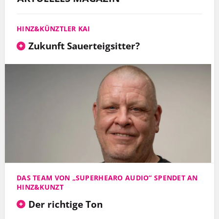
HINZ&KÜNZTLER KAI
Zukunft Sauerteigsitter?
DAS TEAM VON „SUPERHEARO AUDIO“ SPENDET AN
HINZ&KUNZT
Der richtige Ton