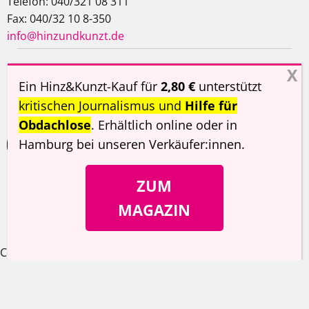
Telefon: 040/321 08 311
Fax: 040/32 10 8-350
info@hinzundkunzt.de
Impressum
AGB
Datenschutzerklärung
Ein Hinz&Kunzt-Kauf für
2,80 €
unterstützt
Haftungsausschluss
kritischen Journalismus und
Hilfe für
Obdachlose
. Erhältlich online oder in
Hamburg
bei unseren Verkäufer:innen
.
ZUM
Copyright ©
Hinz&Kunzt
2026
MAGAZIN
Cookie Consent Banner von Real Cookie Banner