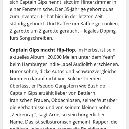
sich Captain Gips nennt, sitzt im Hinterzimmer in
einer Fensternische. Der 35-Jährige gehört quasi
zum Inventar. Er hat hier in der letzten Zeit
ständig gehockt. Und Kaffee um Kaffee getrunken,
Zigarette um Zigarette geraucht – legales Doping
fürs Songschreiben.
Captain Gips macht Hip-Hop.
Im Herbst ist sein
aktuelles Album „20.000 Meilen unter dem Yeah“
beim Hamburger Indie-Label Audiolith erschienen.
Hurensöhne, dicke Autos und Schwanzvergleiche
kommen darauf nicht vor. Solche Themen
überlässt er Pseudo-Gangstern wie Bushido.
Captain Gips erzählt lieber von Bettlern,
iranischen Frauen, Obdachlosen, seiner Wut über
die Verhältnisse und von seinem kleinen Sohn.
„Zeckenrap“, sagt Arne, so sein bürgerlicher
Name. Das ist selbstironisch gemeint. Rapper, die
politisch links stehen, tragen die Beleidigung