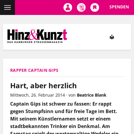
SPENDEN
Direkt
zum
Inhalt
RAPPER CAPTAIN GIPS
Hart, aber herzlich
Mittwoch, 26. Februar 2014
·
von
Beatrice Blank
Captain Gips ist schwer zu fassen: Er rappt
gegen Stumpfsinn und für freie Tage im Bett.
Mit seinem Künstlernamen setzt er einem
stadtbekannten Trinker ein Denkmal. Am
Samstag spielt der wortgewaltige Wedeler ein