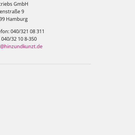
triebs GmbH
enstraße 9
99 Hamburg
efon: 040/321 08 311
: 040/32 10 8-350
o@hinzundkunzt.de