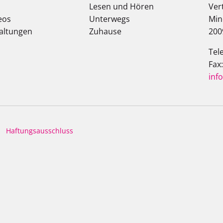
Lesen und Hören
Ver
eos
Unterwegs
Min
altungen
Zuhause
200
Tel
Fax
inf
Haftungsausschluss