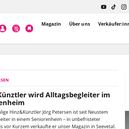
Magazin
Über uns
Verkäufer:in
RSEN
ünztler wird Alltagsbegleiter im
renheim
ige Hinz&Künztler Jörg Petersen
ist seit Neustem
leiter in einem Seniorenheim – in unbefristeter
Bis vor Kurzem verkaufte er unser Magazin in Seevetal.