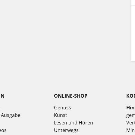
IN
ONLINE-SHOP
KO
n
Genuss
Hin
e Ausgabe
Kunst
gem
Lesen und Hören
Ver
eos
Unterwegs
Min