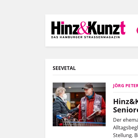
Direkt
zum
Inhalt
SEEVETAL
JÖRG PETE
Hinz&K
Senio
Der
ehemal
Alltagsbeg
Stellung. 