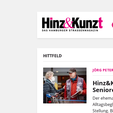
Direkt
zum
Inhalt
HITTFELD
JÖRG PETE
Hinz&K
Senio
Der
ehemal
Alltagsbeg
Stellung. 