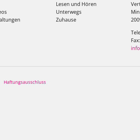
Lesen und Hören
Ver
eos
Unterwegs
Min
altungen
Zuhause
200
Tel
Fax
inf
Haftungsausschluss