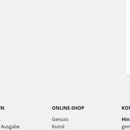
IN
ONLINE-SHOP
KO
n
Genuss
Hin
e Ausgabe
Kunst
gem