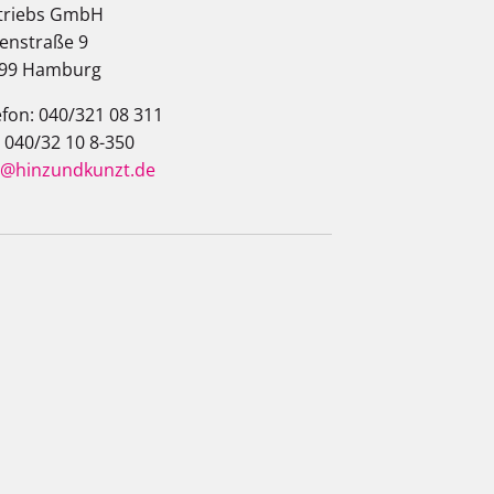
triebs GmbH
enstraße 9
99 Hamburg
efon: 040/321 08 311
: 040/32 10 8-350
o@hinzundkunzt.de