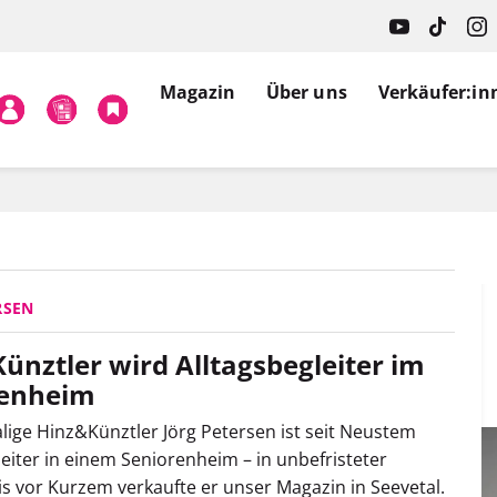
Magazin
Über uns
Verkäufer:in
RSEN
ünztler wird Alltagsbegleiter im
renheim
ige Hinz&Künztler Jörg Petersen
ist seit Neustem
leiter in einem Seniorenheim – in unbefristeter
Bis vor Kurzem verkaufte er unser Magazin in Seevetal.