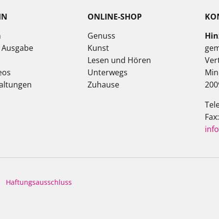
IN
ONLINE-SHOP
KO
n
Genuss
Hin
e Ausgabe
Kunst
gem
Lesen und Hören
Ver
eos
Unterwegs
Min
altungen
Zuhause
200
Tel
Fax
inf
Haftungsausschluss