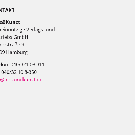
NTAKT
z&Kunzt
einnützige Verlags- und
triebs GmbH
enstraße 9
99 Hamburg
efon: 040/321 08 311
: 040/32 10 8-350
o@hinzundkunzt.de