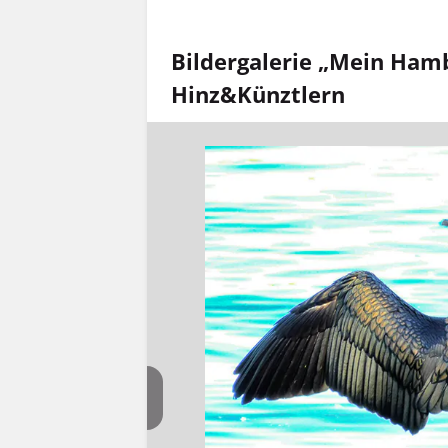
Bildergalerie „Mein Hamb
Hinz&Künztlern
ustig, wie er
 das Bild
 ich aber ein
 es Spaß.“