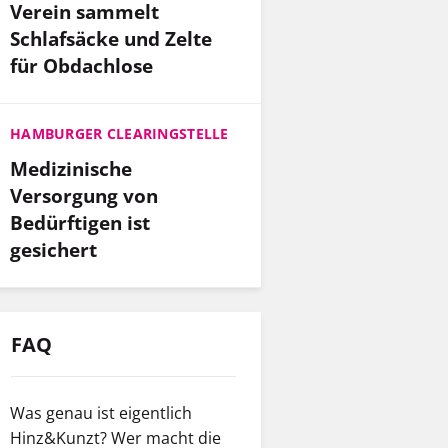
Verein sammelt
Schlafsäcke und Zelte
für Obdachlose
HAMBURGER CLEARINGSTELLE
Medizinische
Thomas, 2. Platz: „Von meinem Wohnungsbalkon im 14. Sto
Versorgung von
auf die Stadt. Da ist auch das Foto entstanden. Diese Wo
Bedürftigen ist
Haus – als Vorbote vom Starkregen, der kurz danach einges
gesichert
unscharf. Aber die Bilder, die ich mit der Profikamera 
schließlich nicht gewonnen! Für mich zeigt dieses Bild, 
kann. Wenn das Wetter wechselt, das siehst du von da o
oder blitzt – das sieht einfach geil aus. Thomas (57) ist 
macht gerade eine Verkaufspause. Fot
FAQ
Was genau ist eigentlich
Hinz&Kunzt? Wer macht die