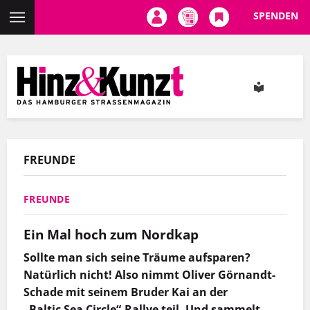
SPENDEN
Direkt
zum
Inhalt
FREUNDE
FREUNDE
Ein Mal hoch zum Nordkap
Sollte man sich seine Träume aufsparen?
Natürlich nicht! Also nimmt Oliver Görnandt-
Schade mit seinem Bruder Kai an der
„Baltic
Sea Circle“-Rallye teil. Und sammelt