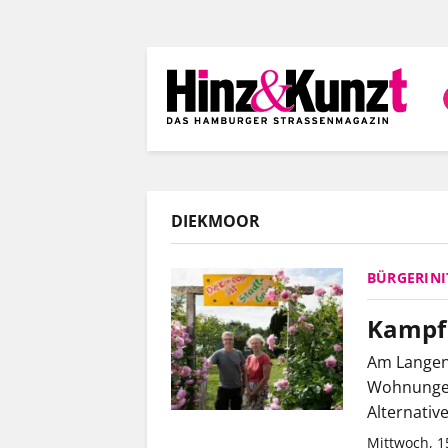
Direkt
zum
Inhalt
DIEKMOOR
BÜRGERINI
Kampf
Am Langen
Wohnungen 
Alternative
Mittwoch, 1