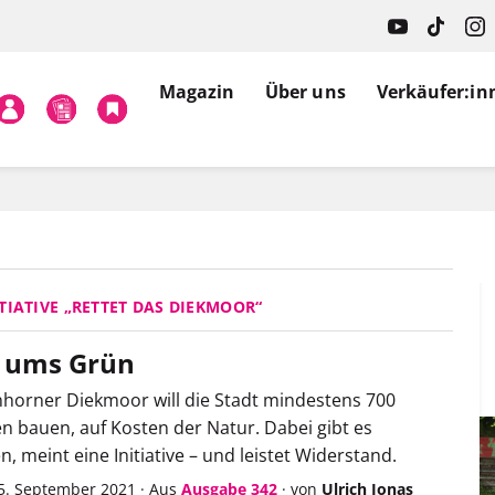
Magazin
Über uns
Verkäufer:in
TIATIVE „RETTET DAS DIEKMOOR“
 ums Grün
horner Diekmoor will die Stadt mindestens 700
bauen, auf Kosten der Natur. Dabei gibt es
n, meint eine Initiative – und leistet Widerstand.
5. September 2021
·
Aus
Ausgabe 342
·
von
Ulrich Jonas