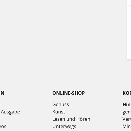
IN
ONLINE-SHOP
KO
n
Genuss
Hin
e Ausgabe
Kunst
gem
Lesen und Hören
Ver
eos
Unterwegs
Min