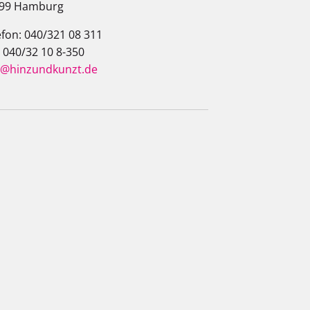
99 Hamburg
efon: 040/321 08 311
: 040/32 10 8-350
o@hinzundkunzt.de