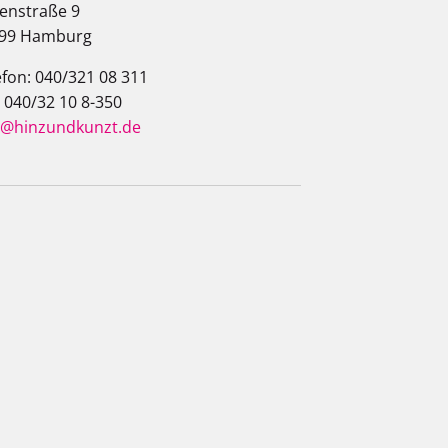
enstraße 9
99 Hamburg
efon: 040/321 08 311
: 040/32 10 8-350
o@hinzundkunzt.de