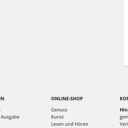
IN
ONLINE-SHOP
KO
n
Genuss
Hin
e Ausgabe
Kunst
gem
Lesen und Hören
Ver