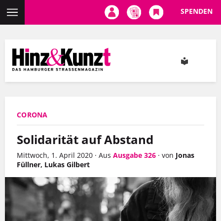
SPENDEN
Direkt
zum
Inhalt
CORONA
Solidarität auf Abstand
Mittwoch, 1. April 2020
·
Aus
Ausgabe 326
·
von
Jonas
Füllner, Lukas Gilbert