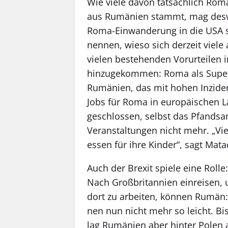
Wie viele davon tatsächlich Roma
aus Rumänien stammt, mag deswe
Roma-Einwanderung in die USA s
nennen, wieso sich derzeit viel
vielen bestehenden Vorurteilen 
hinzugekommen: Roma als Super­
Rumänien, das mit hohen Inzide
Jobs für Roma in europäischen L
geschlossen, selbst das Pfands
Veranstaltungen nicht mehr. „Vie
essen für ihre Kinder“, sagt Mata
Auch der Brexit spiele eine Rolle:
Nach Groß­britan­nien einreisen,
dort zu arbeiten, können Rum­­ä­n:
nen nun nicht mehr so leicht. Bi
lag Rumänien aber hinter Polen 