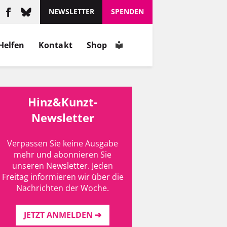
NEWSLETTER
SPENDEN
Helfen
Kontakt
Shop
Hinz&Kunzt-
Newsletter
Verpassen Sie keine Ausgabe
mehr und abonnieren Sie
unseren Newsletter. Jeden
Freitag informieren wir über die
Nachrichten der Woche.
JETZT ANMELDEN ➔