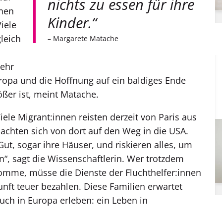
nichts zu essen für ihre
enen
Kinder.“
iele
leich
– Margarete Matache
mehr
ropa und die Hoffnung auf ein baldiges Ende
er ist, meint Matache.
le Migrant­:in­nen reisten derzeit von Paris aus
chten sich von dort auf den Weg in die USA.
t, sogar ihre Häuser, und riskieren alles, um
“, sagt die Wissenschaftlerin. Wer trotzdem
me, müsse die Dienste der Fluchthelfer:innen
unft teuer bezahlen. Diese Familien erwartet
ch in Europa erleben: ein Leben in