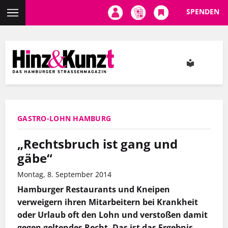
SPENDEN
Direkt
zum
Inhalt
GASTRO-LOHN HAMBURG
„Rechtsbruch ist gang und
gäbe“
Montag, 8. September 2014
Hamburger Restaurants und Kneipen
verweigern ihren Mitarbeitern bei Krankheit
oder Urlaub oft den Lohn und verstoßen damit
gegen geltendes Recht. Das ist das Ergebnis