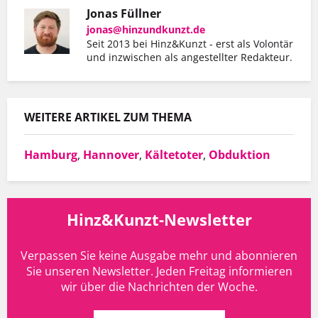
Jonas Füllner
jonas@hinzundkunzt.de
Seit 2013 bei Hinz&Kunzt - erst als Volontär
und inzwischen als angestellter Redakteur.
WEITERE ARTIKEL ZUM THEMA
Hamburg
,
Hannover
,
Kältetoter
,
Obduktion
Hinz&Kunzt-Newsletter
Verpassen Sie keine Ausgabe mehr und abonnieren
Sie unseren Newsletter. Jeden Freitag informieren
wir über die Nachrichten der Woche.