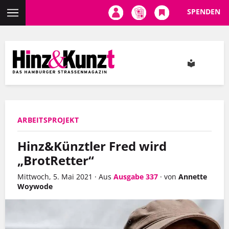
SPENDEN
Direkt
zum
Inhalt
ARBEITSPROJEKT
Hinz&Künztler Fred wird
„BrotRetter“
Mittwoch, 5. Mai 2021
·
Aus
Ausgabe 337
·
von
Annette
Woywode