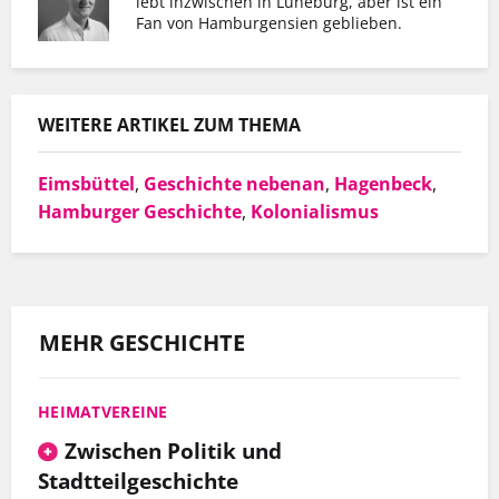
lebt inzwischen in Lüneburg, aber ist ein
Er hat mit Hinz&Kunzt nicht nur eine
Fan von Hamburgensien geblieben.
Wohnung gefunden, sondern auch einen
Arbeitgeber, der ihn so schätzt, wie er ist.
WEITERE ARTIKEL ZUM THEMA
Eimsbüttel
,
Geschichte nebenan
,
Hagenbeck
,
MEHR INFOS
Hamburger Geschichte
,
Kolonialismus
MEHR GESCHICHTE
HEIMATVEREINE
Zwischen Politik und
Stadtteilgeschichte