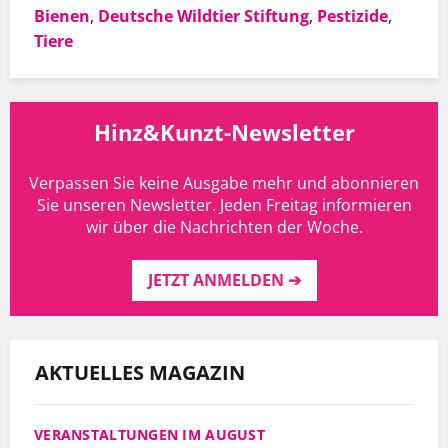
Bienen
,
Deutsche Wildtier Stiftung
,
Pestizide
,
Tiere
Hinz&Kunzt-Newsletter
Verpassen Sie keine Ausgabe mehr und abonnieren
Sie unseren Newsletter. Jeden Freitag informieren
wir über die Nachrichten der Woche.
JETZT ANMELDEN ➔
AKTUELLES MAGAZIN
VERANSTALTUNGEN IM AUGUST