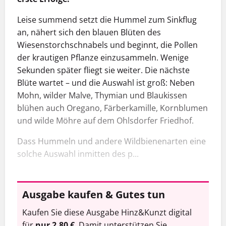
Leise summend setzt die Hummel zum Sinkflug
an, nähert sich den blauen Blüten des
Wiesenstorchschnabels und beginnt, die Pollen
der krautigen Pflanze einzusammeln. Wenige
Sekunden später fliegt sie weiter. Die nächste
Blüte wartet – und die Auswahl ist groß: Neben
Mohn, wilder Malve, Thymian und Blaukissen
blühen auch Oregano, Färberkamille, Kornblumen
und wilde Möhre auf dem Ohlsdorfer Friedhof.
Dass Hummeln und andere Wildbienenarten eine
solche Auswahl inmitten des p...
Ausgabe kaufen & Gutes tun
Kaufen Sie diese Ausgabe Hinz&Kunzt digital
für
nur 2,80 €
. Damit unterstützen Sie