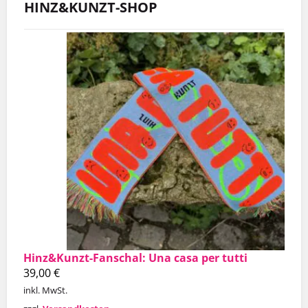
HINZ&KUNZT-SHOP
Hinz&Kunzt-Fanschal: Una casa per tutti
39,00
€
inkl. MwSt.