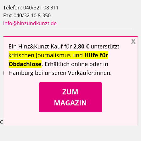
Telefon: 040/321 08 311
Fax: 040/32 10 8-350
info@hinzundkunzt.de
Impressum
AGB
Datenschutzerklärung
Ein Hinz&Kunzt-Kauf für
2,80 €
unterstützt
Haftungsausschluss
kritischen Journalismus und
Hilfe für
Obdachlose
. Erhältlich online oder in
Hamburg
bei unseren Verkäufer:innen
.
ZUM
Copyright ©
Hinz&Kunzt
2026
MAGAZIN
Cookie Consent Banner von Real Cookie Banner