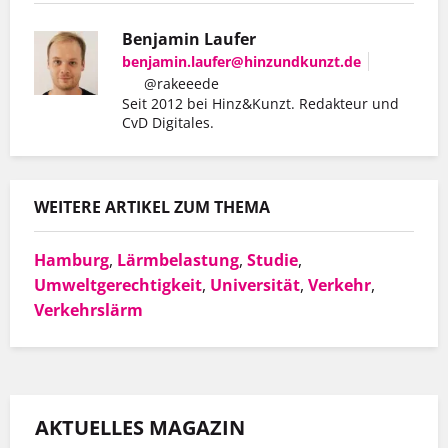
Benjamin Laufer
benjamin.laufer@hinzundkunzt.de
@rakeeede
Seit 2012 bei Hinz&Kunzt. Redakteur und
CvD Digitales.
Er hat mit Hinz&Kunzt nicht nur eine
Wohnung gefunden, sondern auch einen
WEITERE ARTIKEL ZUM THEMA
Arbeitgeber, der ihn so schätzt, wie er ist.
Hamburg
,
Lärmbelastung
,
Studie
,
Umweltgerechtigkeit
,
Universität
,
Verkehr
,
MEHR INFOS
Verkehrslärm
AKTUELLES MAGAZIN