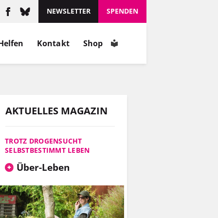
schätzt, wie er ist.
NEWSLETTER
SPENDEN
MEHR
Helfen
Kontakt
Shop
INFOS
AKTUELLES MAGAZIN
TROTZ DROGENSUCHT
SELBSTBESTIMMT LEBEN
Über-Leben