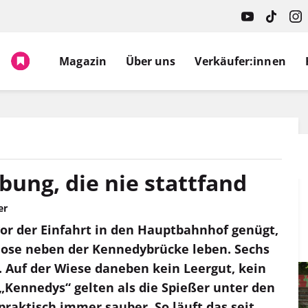
Spruch.
Magazin
Über uns
Verkäufer:innen
bung, die nie stattfand
er
vor der Einfahrt in den Hauptbahnhof genügt,
ose neben der Kennedybrücke leben. Sechs
t. Auf der Wiese daneben kein Leergut, kein
e „Kennedys“ gelten als die Spießer unter den
 praktisch immer sauber. So läuft das seit