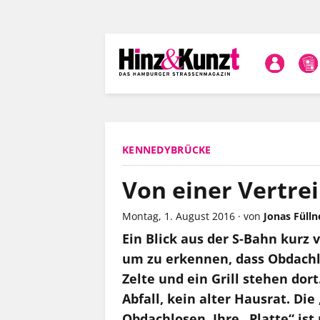
Direkt
zum
Inhalt
KENNEDYBRÜCKE
Von einer Vertrei
Montag, 1. August 2016
·
von
Jonas Fülln
Ein Blick aus der S-Bahn kurz 
um zu erkennen, dass Obdachl
Zelte und ein Grill stehen dor
Abfall, kein alter Hausrat. Di
Obdachlosen. Ihre „Platte“ ist