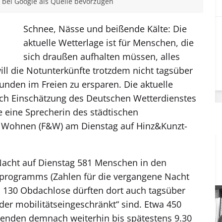
bei Google als Quelle bevorzugen
Schnee, Nässe und beißende Kälte: Die
aktuelle Wetterlage ist für Menschen, die
sich draußen aufhalten müssen, alles
will die Notunterkünfte trotzdem nicht tagsüber
unden im Freien zu ersparen. Die aktuelle
ach Einschätzung des Deutschen Wetterdienstes
te eine Sprecherin des städtischen
& Wohnen (F&W) am Dienstag auf Hinz&Kunzt-
Nacht auf Dienstag 581 Menschen in den
programms (Zahlen für die vergangene Nacht
nd 130 Obdachlose dürften dort auch tagsüber
oder mobilitätseingeschränkt“ sind. Etwa 450
tenden demnach weiterhin bis spätestens 9.30