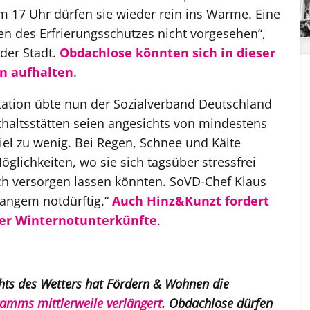
m 17 Uhr dürfen sie wieder rein ins Warme. Eine
 des Erfrierungsschutzes nicht vorgesehen“,
der Stadt.
Obdachlose könnten sich in dieser
en aufhalten
.
ntation übte nun der Sozialverband Deutschland
thaltsstätten seien angesichts von mindestens
l zu wenig. Bei Regen, Schnee und Kälte
lichkeiten, wo sie sich tagsüber stressfrei
ch versorgen lassen könnten. SoVD-Chef Klaus
 langem notdürftig.“
Auch Hinz&Kunzt fordert
der Winternotunterkünfte
.
hts des Wetters hat Fördern & Wohnen die
amms mittlerweile verlängert
. Obdachlose dürfen