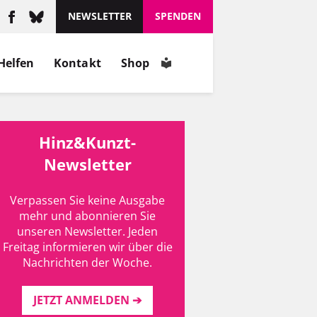
NEWSLETTER
SPENDEN
Helfen
Kontakt
Shop
Hinz&Kunzt-
Newsletter
Verpassen Sie keine Ausgabe
mehr und abonnieren Sie
unseren Newsletter. Jeden
Freitag informieren wir über die
Nachrichten der Woche.
JETZT ANMELDEN ➔