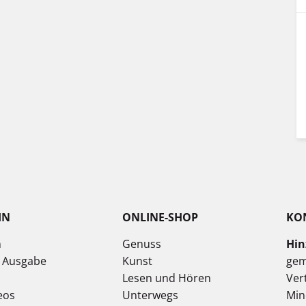
IN
ONLINE-SHOP
KO
n
Genuss
Hin
e Ausgabe
Kunst
gem
Lesen und Hören
Ver
eos
Unterwegs
Min