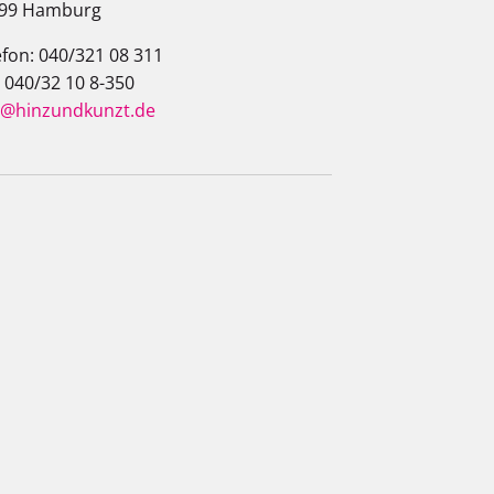
99 Hamburg
efon: 040/321 08 311
: 040/32 10 8-350
o@hinzundkunzt.de