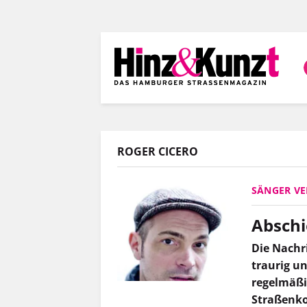
Direkt
zum
Inhalt
ROGER CICERO
SÄNGER V
Abschi
Die Nachr
traurig u
regelmäßig
Straßenko