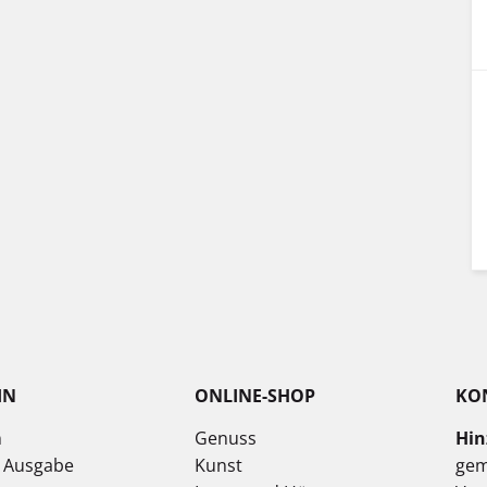
IN
ONLINE-SHOP
KO
n
Genuss
Hin
e Ausgabe
Kunst
gem