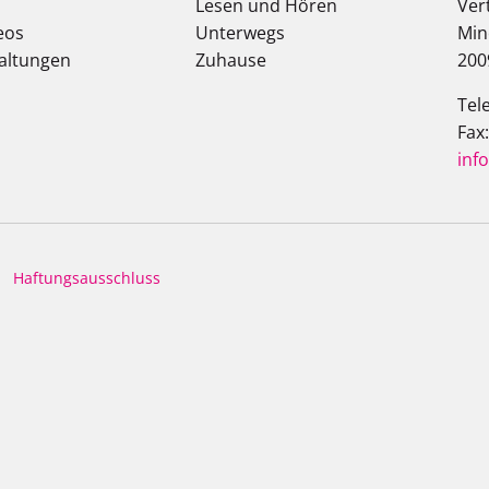
Lesen und Hören
Ver
eos
Unterwegs
Min
altungen
Zuhause
200
Tel
Fax
inf
Haftungsausschluss