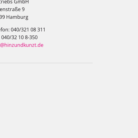
triebs GmbH
enstraße 9
99 Hamburg
efon: 040/321 08 311
: 040/32 10 8-350
o@hinzundkunzt.de