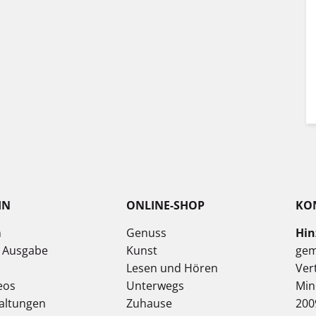
IN
ONLINE-SHOP
KO
n
Genuss
Hin
e Ausgabe
Kunst
gem
Lesen und Hören
Ver
eos
Unterwegs
Min
altungen
Zuhause
200