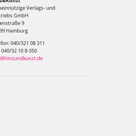
z&Kunzt
einnützige Verlags- und
triebs GmbH
enstraße 9
99 Hamburg
efon: 040/321 08 311
: 040/32 10 8-350
o@hinzundkunzt.de