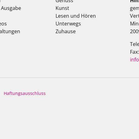
n
Genuss
Hin
e Ausgabe
Kunst
gem
Lesen und Hören
Ver
eos
Unterwegs
Min
altungen
Zuhause
200
Tel
Fax
inf
Haftungsausschluss