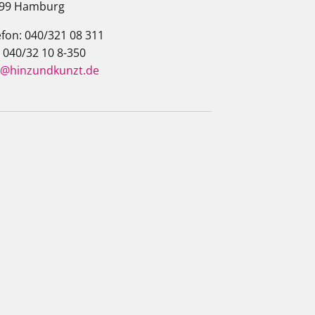
99 Hamburg
efon: 040/321 08 311
: 040/32 10 8-350
o@hinzundkunzt.de