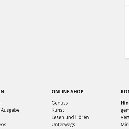
IN
ONLINE-SHOP
KO
n
Genuss
Hin
e Ausgabe
Kunst
gem
Lesen und Hören
Ver
eos
Unterwegs
Min