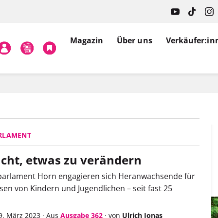
Magazin
Über uns
Verkäufer:in
RLAMENT
cht, etwas zu verändern
parlament Horn engagieren sich Heranwachsende für
ssen von Kindern und Jugendlichen – seit fast 25
9. März 2023
·
Aus
Ausgabe 362
·
von
Ulrich Jonas