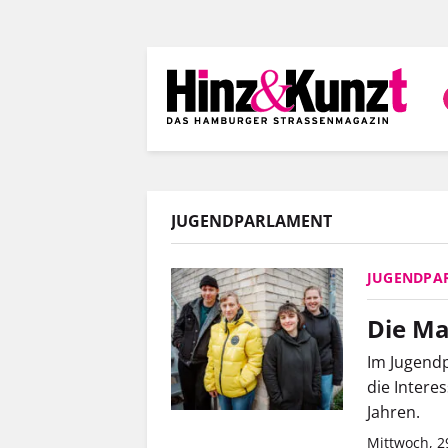
Direkt
zum
Inhalt
JUGENDPARLAMENT
JUGENDPA
Die Ma
Im Jugend
die Intere
Jahren.
Mittwoch, 2