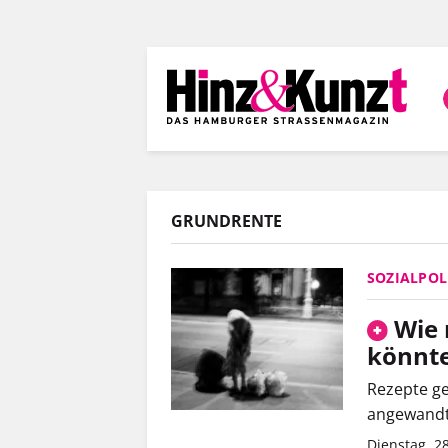
Direkt
zum
Inhalt
GRUNDRENTE
SOZIALPOL
Wie 
könnt
Rezepte ge
angewandt
Dienstag, 28