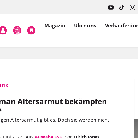
Magazin
Über uns
Verkäufer:in
ITIK
man Altersarmut bekämpfen
e
gen Altersarmut gibt es. Doch sie werden nicht
.
. Juni 2022
·
Aus
Ausgabe 353
·
von
Ulrich Jonas