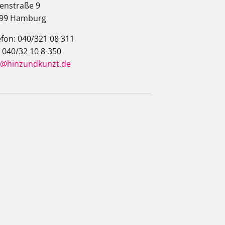
enstraße 9
99 Hamburg
efon: 040/321 08 311
: 040/32 10 8-350
o@hinzundkunzt.de