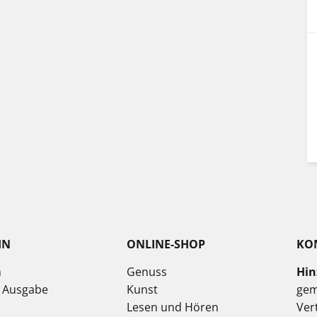
IN
ONLINE-SHOP
KO
n
Genuss
Hin
e Ausgabe
Kunst
gem
Lesen und Hören
Ver