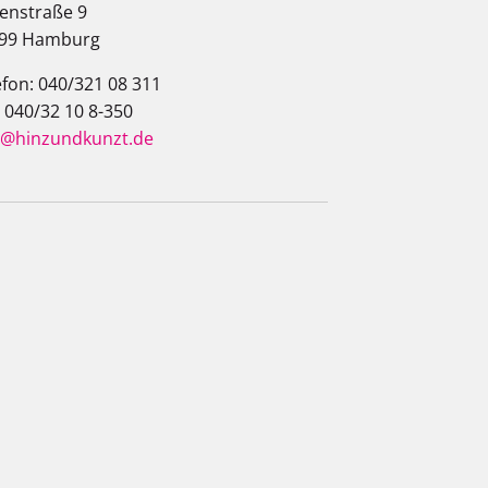
enstraße 9
99 Hamburg
efon: 040/321 08 311
: 040/32 10 8-350
o@hinzundkunzt.de