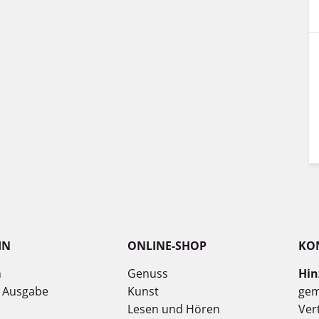
IN
ONLINE-SHOP
KO
n
Genuss
Hin
e Ausgabe
Kunst
gem
Lesen und Hören
Ver