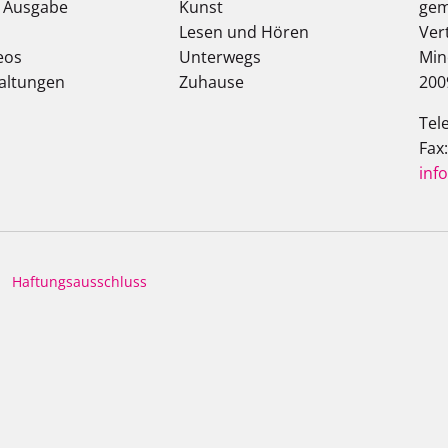
e Ausgabe
Kunst
gem
Lesen und Hören
Ver
eos
Unterwegs
Min
altungen
Zuhause
200
Tel
Fax
inf
Haftungsausschluss