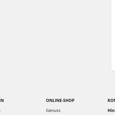
IN
ONLINE-SHOP
KO
n
Genuss
Hin