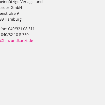
einnützige Verlags- und
triebs GmbH
enstraße 9
99 Hamburg
efon: 040/321 08 311
: 040/32 10 8-350
o@hinzundkunzt.de