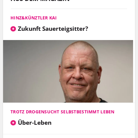
HINZ&KÜNZTLER KAI
Zukunft Sauerteigsitter?
TROTZ DROGENSUCHT SELBSTBESTIMMT LEBEN
Über-Leben