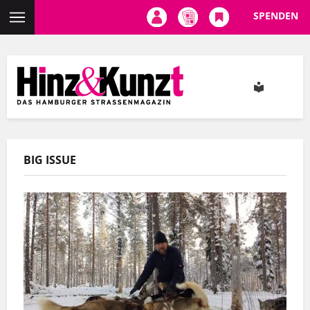
SPENDEN
Direkt
zum
Inhalt
BIG ISSUE