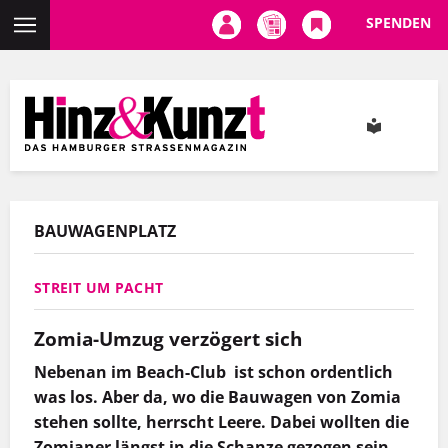
SPENDEN
Direkt
zum
Inhalt
BAUWAGENPLATZ
STREIT UM PACHT
Zomia-Umzug verzögert sich
Nebenan im Beach-Club ist schon ordentlich
was los. Aber da, wo die Bauwagen von Zomia
stehen sollte, herrscht Leere. Dabei wollten die
Zomianer längst in die Schanze gezogen sein.