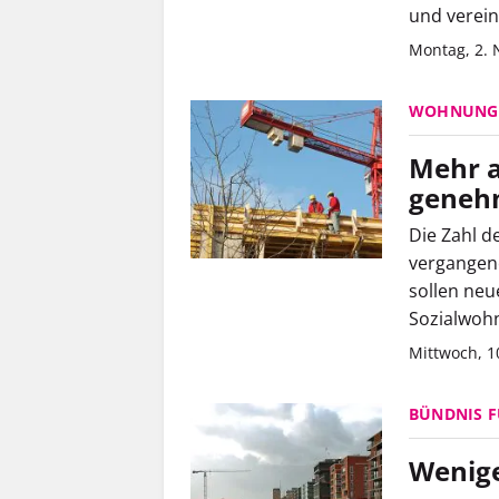
und verei
Montag, 2.
WOHNUNG
Mehr a
geneh
Die Zahl 
vergangene
sollen neu
Sozialwohn
Mittwoch, 1
BÜNDNIS 
Wenig