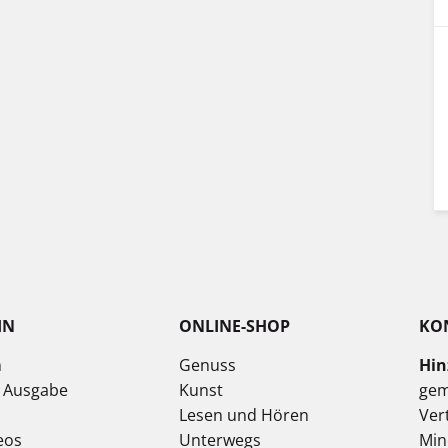
IN
ONLINE-SHOP
KO
n
Genuss
Hin
e Ausgabe
Kunst
gem
Lesen und Hören
Ver
eos
Unterwegs
Min