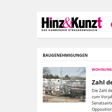
Direkt
zum
Inhalt
BAUGENEHMIGUNGEN
WOHNUNG
Zahl d
Die Zahl d
zum Vorjah
Senatsantw
Opposition