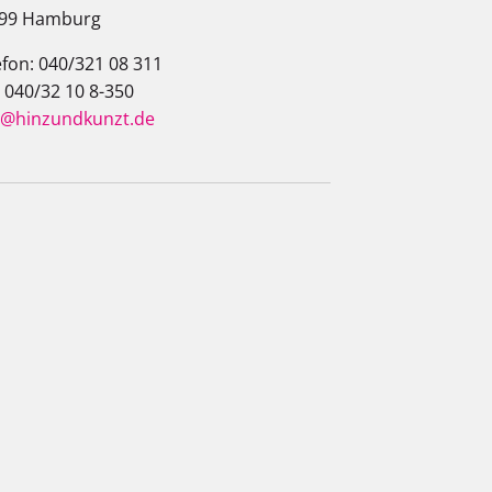
99 Hamburg
efon: 040/321 08 311
: 040/32 10 8-350
o@hinzundkunzt.de