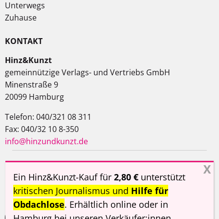
Unterwegs
Zuhause
KONTAKT
Hinz&Kunzt
gemeinnützige Verlags- und Vertriebs GmbH
Minenstraße 9
20099 Hamburg
Telefon: 040/321 08 311
Fax: 040/32 10 8-350
info@hinzundkunzt.de
Impressum
AGB
Datenschutzerklärung
Ein Hinz&Kunzt-Kauf für
2,80 €
unterstützt
Haftungsausschluss
kritischen Journalismus und
Hilfe für
Obdachlose
. Erhältlich online oder in
Hamburg
bei unseren Verkäufer:innen
.