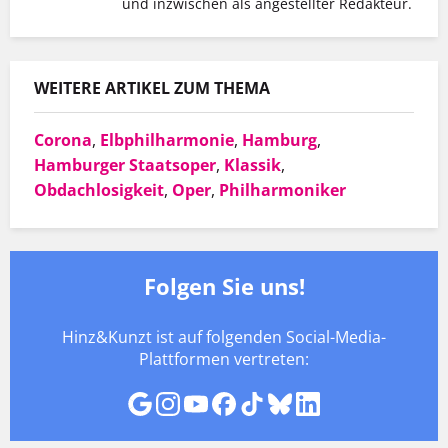
und inzwischen als angestellter Redakteur.
WEITERE ARTIKEL ZUM THEMA
Corona
,
Elbphilharmonie
,
Hamburg
,
Hamburger Staatsoper
,
Klassik
,
Obdachlosigkeit
,
Oper
,
Philharmoniker
Folgen Sie uns!
Hinz&Kunzt ist auf folgenden Social-Media-
Plattformen vertreten: