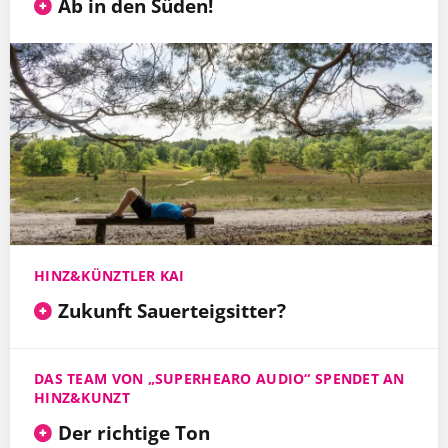
Ab in den Süden!
HINZ&KÜNZTLER KAI
Zukunft Sauerteigsitter?
DAS TEAM VON „SUPERHEARO AUDIO“ SPENDET AN
HINZ&KUNZT
Der richtige Ton