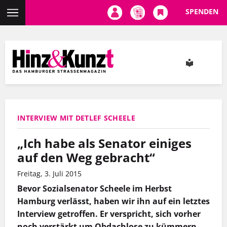
SPENDEN
Direkt
zum
Inhalt
INTERVIEW MIT DETLEF SCHEELE
„Ich habe als Senator einiges
auf den Weg gebracht“
Freitag, 3. Juli 2015
Bevor Sozialsenator Scheele im Herbst
Hamburg verlässt, haben wir ihn auf ein letztes
Interview getroffen. Er verspricht, sich vorher
noch verstärkt um Obdachlose zu kümmern,