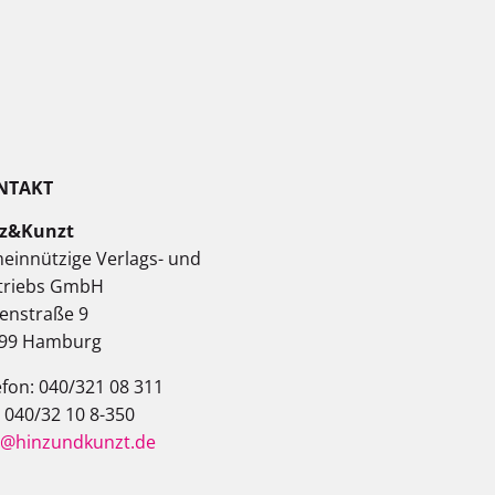
NTAKT
z&Kunzt
einnützige Verlags- und
triebs GmbH
enstraße 9
99 Hamburg
efon: 040/321 08 311
: 040/32 10 8-350
o@hinzundkunzt.de