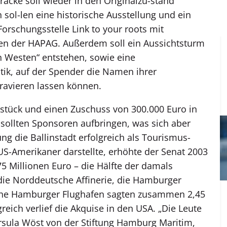
acke soll wieder in den Originalzu-stand
sol-len eine historische Ausstellung und ein
rschungsstelle Link to your roots mit
ten der HAPAG. Außerdem soll ein Aussichtsturm
h Westen“ entstehen, sowie eine
ik, auf der Spender die Namen ihrer
ravieren lassen können.
dstück und einen Zuschuss von 300.000 Euro in
 sollten Sponsoren aufbringen, was sich aber
tung die Ballinstadt erfolgreich als Tourismus-
-Amerikaner darstellte, erhöhte der Senat 2003
5 Millionen Euro – die Hälfte der damals
die Norddeutsche Affinerie, die Hamburger
iche Hamburger Flughafen sagten zusammen 2,45
reich verlief die Akquise in den USA. „Die Leute
 Ursula Wöst von der Stiftung Hamburg Maritim,