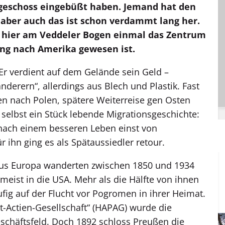
geschoss eingebüßt haben. Jemand hat den
aber auch das ist schon verdammt lang her.
s hier am Veddeler Bogen einmal das Zentrum
ng nach Amerika gewesen ist.
Er verdient auf dem Gelände sein Geld –
erern“, allerdings aus Blech und Plastik. Fast
n nach Polen, spätere Weiterreise gen Osten
t selbst ein Stück lebende Migrationsgeschichte:
 nach einem besseren Leben einst von
r ihn ging es als Spätaussiedler retour.
us Europa wanderten zwischen 1850 und 1934
eist in die USA. Mehr als die Hälfte von ihnen
fig auf der Flucht vor Pogromen in ihrer Heimat.
t-Actien-Gesellschaft“ (HAPAG) wurde die
chäftsfeld. Doch 1892 schloss Preußen die