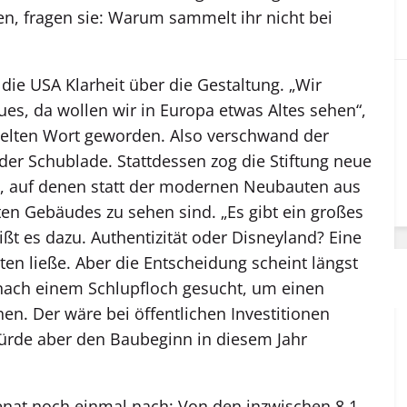
n, fragen sie: Warum sammelt ihr nicht bei
die USA Klarheit über die Gestaltung. „Wir
ues, da wollen wir in Europa etwas Altes sehen“,
ügelten Wort geworden. Also verschwand der
 der Schublade. Stattdessen zog die Stiftung neue
t, auf denen statt der modernen Neubauten aus
ten Gebäudes zu sehen sind. „Es gibt ein großes
ißt es dazu. Authentizität oder Disneyland? Eine
eiten ließe. Aber die Entscheidung scheint längst
t nach einem Schlupfloch gesucht, um einen
n. Der wäre bei öffentlichen Investitionen
ürde aber den Baubeginn in diesem Jahr
enat noch einmal nach: Von den inzwischen 8,1