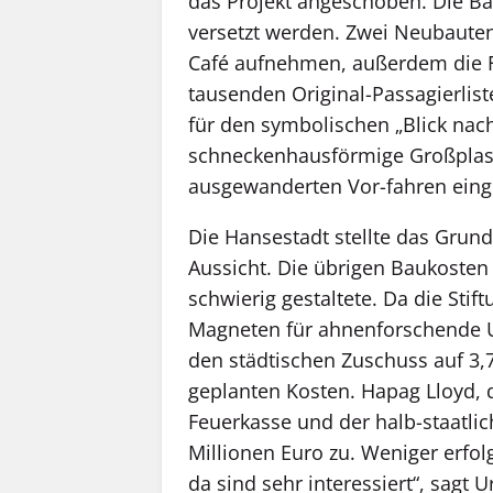
das Projekt angeschoben. Die Bar
versetzt werden. Zwei Neubauten 
Café aufnehmen, außerdem die Fo
tausenden Original-Passagierlis
für den symbolischen „Blick nac
schneckenhausförmige Großplast
ausgewanderten Vor-fahren eing
Die Hansestadt stellte das Grun
Aussicht. Die übrigen Baukosten
schwierig gestaltete. Da die Stif
Magneten für ahnenforschende US
den städtischen Zuschuss auf 3,7
geplanten Kosten. Hapag Lloyd, 
Feuerkasse und der halb-staatl
Millionen Euro zu. Weniger erfolg
da sind sehr interessiert“, sagt