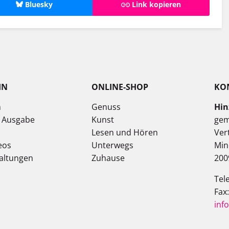
Bluesky
Link kopieren
IN
ONLINE-SHOP
KO
n
Genuss
Hin
e Ausgabe
Kunst
gem
Lesen und Hören
Ver
eos
Unterwegs
Min
altungen
Zuhause
200
Tel
Fax
inf