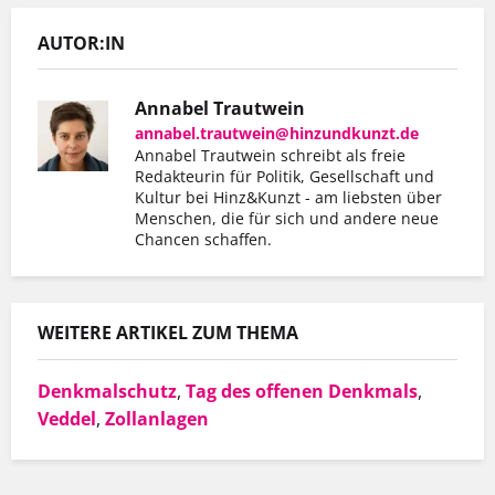
AUTOR:IN
Annabel Trautwein
annabel.trautwein@hinzundkunzt.de
Annabel Trautwein schreibt als freie
Redakteurin für Politik, Gesellschaft und
Kultur bei Hinz&Kunzt - am liebsten über
Menschen, die für sich und andere neue
Er hat mit Hinz&Kunzt nicht nur eine
Chancen schaffen.
Wohnung gefunden, sondern auch einen
Arbeitgeber, der ihn so schätzt, wie er ist.
WEITERE ARTIKEL ZUM THEMA
Denkmalschutz
,
Tag des offenen Denkmals
,
MEHR INFOS
Veddel
,
Zollanlagen